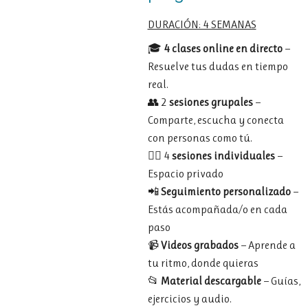
DURACIÓN: 4 SEMANAS
🎓
4
clases
online
en
directo
—
Resuelve
tus
dudas
en
tiempo
real.
👥 2
sesiones
grupales
—
Comparte,
escucha
y
conecta
con
personas
como
tú.
🧑‍⚕️ 4
sesiones
individuales
—
Espacio
privado
📲
Seguimiento
personalizado
—
Estás
acompañada/
o
en
cada
paso
📹
Videos
grabados
—
Aprende
a
tu
ritmo,
donde
quieras
📂
Material
descargable
—
Guías,
ejercicios
y
audio.