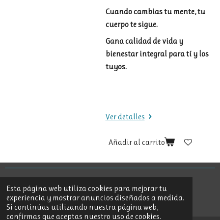
Cuando
cambias
tu
mente,
tu
cuerpo
te
sigue.
Gana calidad de vida y
bienestar integral para tí y los
tuyos.
Ver detalles
Añadir al carrito
© 2024 - 2026 Psicología deportiva
Esta página web utiliza cookies para mejorar tu
Con la tecnología de
Webador
experiencia y mostrar anuncios diseñados a medida.
Si continúas utilizando nuestra página web,
confirmas que aceptas nuestro uso de cookies.