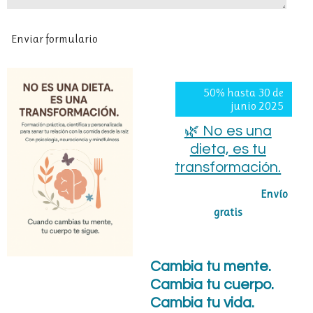
Enviar formulario
50% hasta 30 de
junio 2025
🌿 No es una
dieta, es tu
transformación.
380,00 €
760,00 €
Envío
gratis
Cambia
tu
mente.
Cambia
tu
cuerpo.
Cambia tu vida
.