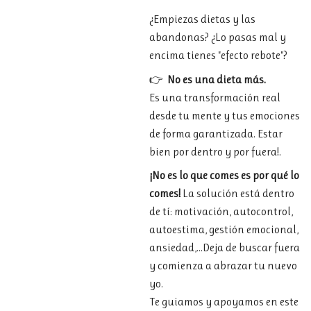
¿
Empiezas
dietas
y
las
abandonas
? ¿Lo pasas mal y
encima tienes "efecto rebote"?
👉
No es
una
dieta
más.
Es
una
transformación
real
desde
tu
mente
y
tus
emociones
de forma garantizada. Estar
bien por dentro y por fuera!.
¡No es lo que comes es por qué lo
comes!
La solución está dentro
de tí: motivación, autocontrol,
autoestima, gestión emocional,
ansiedad,...Deja de buscar fuera
y comienza a abrazar tu nuevo
yo.
Te guiamos y apoyamos en este