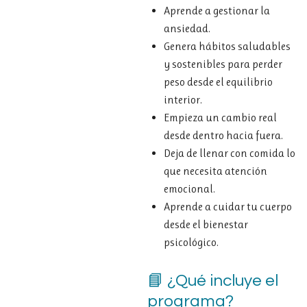
Aprende a gestionar la
ansiedad.
Genera
hábitos saludables
y
sostenibles
para
perder
peso
desde
el
equilibrio
interior.
E
mpieza
un
cambio
real
desde
dentro
hacia
fuera.
Deja
de
llenar
con
comida
lo
que
necesita
atención
emocional.
Aprende
a
cuidar
tu
cuerpo
desde
el
bienestar
psicológico.
📘 ¿
Qué
incluye
el
programa?