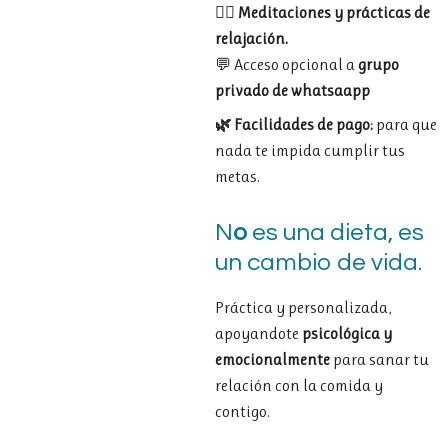
🧘‍♀️
Meditaciones
y
prácticas de
relajación.
💬
Acceso
opcional
a
grupo
privado de
whatsaapp
🌿 Facilidades de pago:
para que
nada te impida cumplir tus
metas.
N
o
es
una
dieta, es
un cambio de vida.
P
ráctica y personalizada,
apoyandote
psicológica
y
emocionalmente
para
sanar
tu
relación
con
la
comida
y
contigo
.