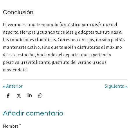
Conclusión
El verano es una temporada fantástica para disfrutar del
deporte, siempre y cuando te cuides y adaptes tus rutinas a
las condiciones climáticas. Con estos consejos, no solo podrás
mantenerte activo, sino que también disfrutarás al máximo
de esta estación, haciendo del deporte una experiencia
positiva y revitalizante. ¡Disfruta del verano y sigue
moviéndote!
«
Anterior
Siguiente
»
C
C
C
C
o
o
o
o
m
m
m
m
Añadir comentario
p
p
p
p
a
a
a
a
r
r
r
r
Nombre *
t
t
t
t