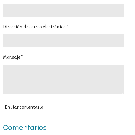
i
i
i
i
r
r
r
r
Dirección de correo electrónico *
Mensaje *
Enviar comentario
Comentarios