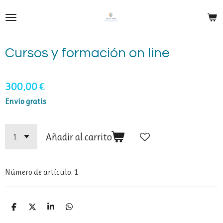
Ir
al
contenido
principal
Cursos y formación on line
300,00 €
Envío gratis
Añadir al carrito
Número de artículo:
1
C
C
C
C
o
o
o
o