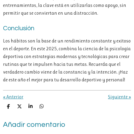
entrenamientos, la clave está en utilizarlas como apoyo, sin
permitir que se conviertan en una distracción.
Conclusión
Los hábitos son la base de un rendimiento constante y exitoso
en el deporte. En este 2025, combina la ciencia de la psicología
deportiva con estrategias modernas y tecnológicas para crear
rutinas que te impulsen hacia tus metas. Recuerda que el
verdadero cambio viene de la constancia y la intención. ¡Haz
de este año el mejor para tu desarrollo deportivo y personal!
«
Anterior
Siguiente
»
C
C
C
C
o
o
o
o
m
m
m
m
Añadir comentario
p
p
p
p
a
a
a
a
r
r
r
r