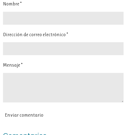
Nombre *
t
t
t
t
i
i
i
i
r
r
r
r
Dirección de correo electrónico *
Mensaje *
Enviar comentario